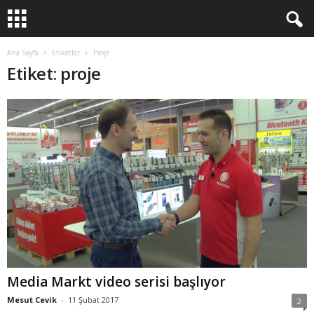
Ana Sayfa
Etiketler
Proje
Etiket: proje
Media Markt video serisi başlıyor
Mesut Cevik
-
11 Şubat 2017
2