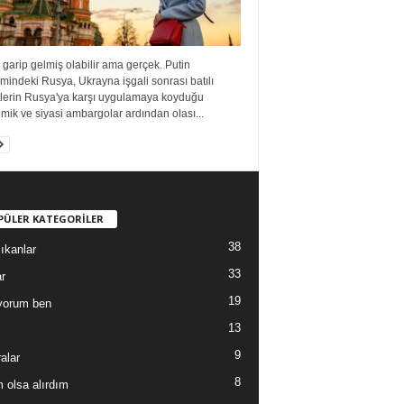
 garip gelmiş olabilir ama gerçek. Putin
mindeki Rusya, Ukrayna işgali sonrası batılı
tlerin Rusya'ya karşı uygulamaya koyduğu
ik ve siyasi ambargolar ardından olası...
PÜLER KATEGORİLER
38
ıkanlar
33
r
19
yorum ben
13
9
alar
8
 olsa alırdım