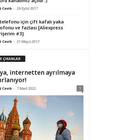
ord kanalımız açıldı :)
 Cevik
-
26 Eylül 2017
telefonu için çift kafalı yaka
ofonu ve fazlası [Aliexpress
rişerim #3]
 Cevik
-
21 Mayıs 2017
E ÇIKANLAR
ya, internetten ayrılmaya
ırlanıyor!
 Cevik
-
7 Mart 2022
1