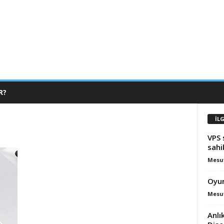
R?
İLG
VPS 
sahi
Mesut
Oyun
Mesut
Anlı