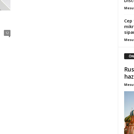
Disc
Mesut
Cep 
mikr
sipa
12
Mesut
ÖN
Rus
haz
Mesut