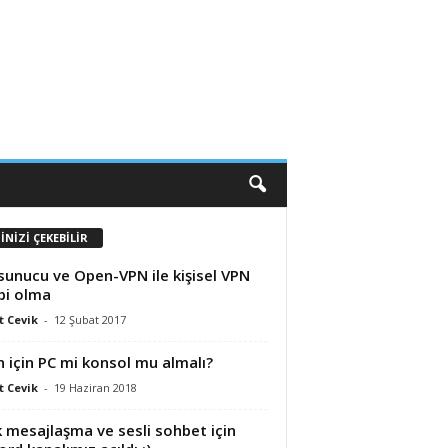
İNİZİ ÇEKEBİLİR
sunucu ve Open-VPN ile kişisel VPN
bi olma
 Cevik
-
12 Şubat 2017
 için PC mi konsol mu almalı?
 Cevik
-
19 Haziran 2018
k mesajlaşma ve sesli sohbet için