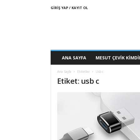
GIRIŞ YAP / KAYIT OL
ANA SAYFA
MESUT ÇEVIK KIMDI
Ana Sayfa
Etiketler
Usb c
Etiket: usb c