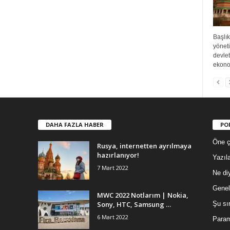
Başlık
yöneti
devle
ekonom
DAHA FAZLA HABER
PO
Öne ç
Rusya, internetten ayrılmaya
hazırlanıyor!
Yazıla
7 Mart 2022
Ne di
Genel
MWC 2022 Notlarım | Nokia,
Sony, HTC, Samsung …
Şu sır
6 Mart 2022
Param