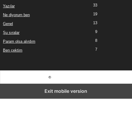
33
Yazılar
19
Ne diyorum ben
13
Genel
9
Şu sıralar
8
Param olsa alırdım
7
Ben çektim
©
Exit mobile version