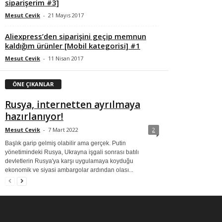
siparişerim #3]
Mesut Cevik
-
21 Mayıs 2017
Aliexpress’den siparişini geçip memnun
kaldığım ürünler [Mobil kategorisi] #1
Mesut Cevik
-
11 Nisan 2017
ÖNE ÇIKANLAR
Rusya, internetten ayrılmaya
hazırlanıyor!
Mesut Cevik
-
7 Mart 2022
2
Başlık garip gelmiş olabilir ama gerçek. Putin
yönetimindeki Rusya, Ukrayna işgali sonrası batılı
devletlerin Rusya'ya karşı uygulamaya koyduğu
ekonomik ve siyasi ambargolar ardından olası...