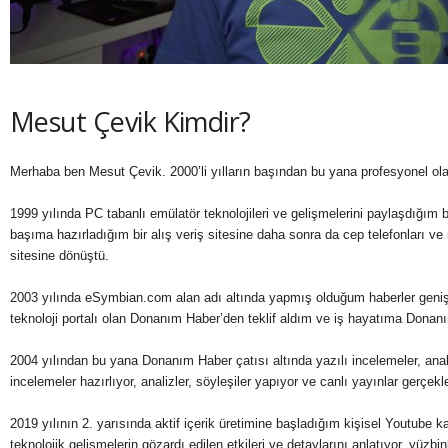
Mesut Çevik Kimdir?
Merhaba ben Mesut Çevik. 2000’li yılların başından bu yana profesyonel olar
1999 yılında PC tabanlı emülatör teknolojileri ve gelişmelerini paylaşdığım 
başıma hazırladığım bir alış veriş sitesine daha sonra da cep telefonları ve m
sitesine dönüştü.
2003 yılında eSymbian.com alan adı altında yapmış olduğum haberler geniş
teknoloji portalı olan Donanım Haber’den teklif aldım ve iş hayatıma Dona
2004 yılından bu yana Donanım Haber çatısı altında yazılı incelemeler, anali
incelemeler hazırlıyor, analizler, söyleşiler yapıyor ve canlı yayınlar gerçekl
2019 yılının 2. yarısında aktif içerik üretimine başladığım kişisel Youtube ka
teknolojik gelişmelerin gözardı edilen etkileri ve detaylarını anlatıyor, yüzbi