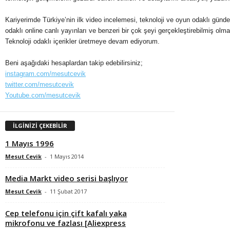
Kariyerimde Türkiye’nin ilk video incelemesi, teknoloji ve oyun odaklı günde
odaklı online canlı yayınları ve benzeri bir çok şeyi gerçekleştirebilmiş ol
Teknoloji odaklı içerikler üretmeye devam ediyorum.
Beni aşağıdaki hesaplardan takip edebilirsiniz;
instagram.com/mesutcevik
twitter.com/mesutcevik
Youtube.com/mesutcevik
İLGİNİZİ ÇEKEBİLİR
1 Mayıs 1996
Mesut Cevik
-
1 Mayıs 2014
Media Markt video serisi başlıyor
Mesut Cevik
-
11 Şubat 2017
Cep telefonu için çift kafalı yaka
mikrofonu ve fazlası [Aliexpress