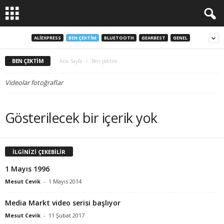
ALIEXPRESS
BEN ÇEKTIM
BLUETOOTH
GEARBEST
GENEL
BEN ÇEKTIM
Ana Sayfa
Ben çektim
Videolar fotoğraflar
Gösterilecek bir içerik yok
İLGİNİZİ ÇEKEBİLİR
1 Mayıs 1996
Mesut Cevik
-
1 Mayıs 2014
Media Markt video serisi başlıyor
Mesut Cevik
-
11 Şubat 2017