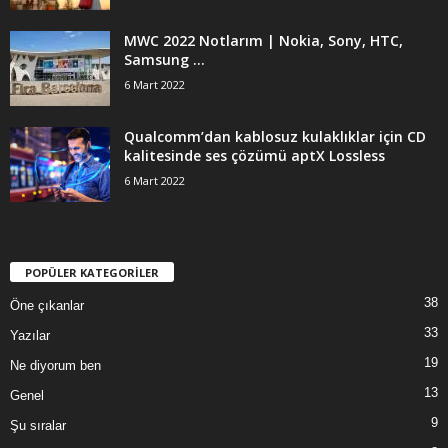
MWC 2022 Notlarım | Nokia, Sony, HTC,
Samsung …
6 Mart 2022
Qualcomm’dan kablosuz kulaklıklar için CD
kalitesinde ses çözümü aptX Lossless
6 Mart 2022
POPÜLER KATEGORİLER
38
Öne çıkanlar
33
Yazılar
19
Ne diyorum ben
13
Genel
9
Şu sıralar