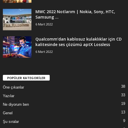
MWC 2022 Notlarım | Nokia, Sony, HTC,
Samsung …
6 Mart 2022
Qualcomm’dan kablosuz kulaklıklar için CD
kalitesinde ses çözümü aptX Lossless
6 Mart 2022
POPÜLER KATEGORİLER
38
Öne çıkanlar
33
Yazılar
19
Ne diyorum ben
13
Genel
9
Şu sıralar