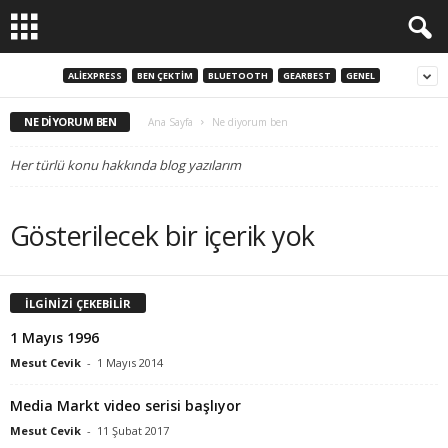
ALIEXPRESS
BEN ÇEKTIM
BLUETOOTH
GEARBEST
GENEL
NE DIYORUM BEN
Ana Sayfa
Ne diyorum ben
Her türlü konu hakkında blog yazılarım
Gösterilecek bir içerik yok
İLGİNİZİ ÇEKEBİLİR
1 Mayıs 1996
Mesut Cevik
-
1 Mayıs 2014
Media Markt video serisi başlıyor
Mesut Cevik
-
11 Şubat 2017