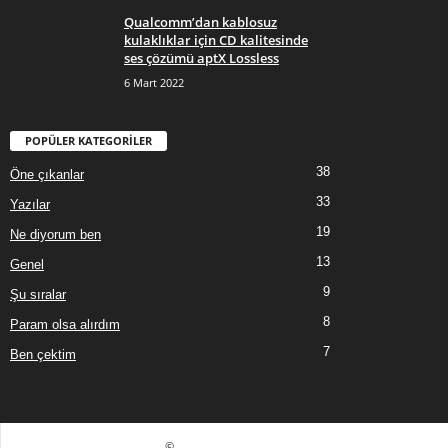
Qualcomm’dan kablosuz
kulaklıklar için CD kalitesinde
ses çözümü aptX Lossless
6 Mart 2022
POPÜLER KATEGORİLER
38
Öne çıkanlar
33
Yazılar
19
Ne diyorum ben
13
Genel
9
Şu sıralar
8
Param olsa alırdım
7
Ben çektim
©