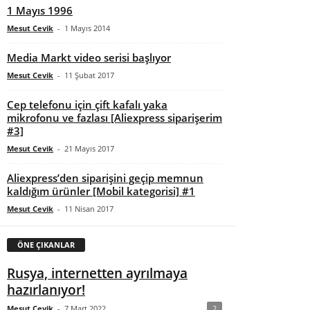
1 Mayıs 1996
Mesut Cevik
-
1 Mayıs 2014
Media Markt video serisi başlıyor
Mesut Cevik
-
11 Şubat 2017
Cep telefonu için çift kafalı yaka
mikrofonu ve fazlası [Aliexpress siparişerim
#3]
Mesut Cevik
-
21 Mayıs 2017
Aliexpress’den siparişini geçip memnun
kaldığım ürünler [Mobil kategorisi] #1
Mesut Cevik
-
11 Nisan 2017
ÖNE ÇIKANLAR
Rusya, internetten ayrılmaya
hazırlanıyor!
Mesut Cevik
-
7 Mart 2022
2