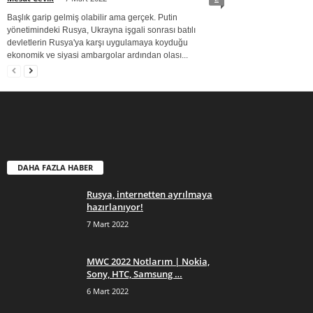
Başlık garip gelmiş olabilir ama gerçek. Putin
yönetimindeki Rusya, Ukrayna işgali sonrası batılı
devletlerin Rusya'ya karşı uygulamaya koyduğu
ekonomik ve siyasi ambargolar ardından olası...
DAHA FAZLA HABER
Rusya, internetten ayrılmaya
hazırlanıyor!
7 Mart 2022
MWC 2022 Notlarım | Nokia,
Sony, HTC, Samsung …
6 Mart 2022