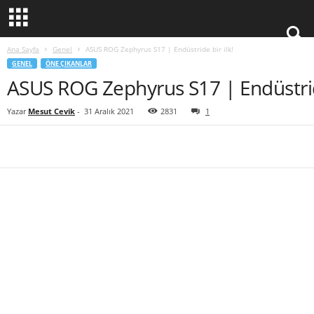
Ana Sayfa
Genel
ASUS ROG Zephyrus S17 | Endüstride bir ilk!
GENEL
ÖNE ÇIKANLAR
ASUS ROG Zephyrus S17 | Endüstride
Yazar
Mesut Cevik
-
31 Aralık 2021
2831
1