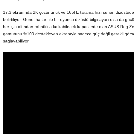
17.3 ekranında 2K çözünürlük ve 165Hz tarama hızı sunan dizüstüde 
belirtiliyor. Genel hatları ile bir oyuncu dizüstü bilgisayarı olsa da 
her işin altından rahatlıkla kalkabilecek kapasitede olan ASUS Rog 
gamutunu %100 destekleyen ekranıyla sadece güç değil gerekli görsel 
sağlayabiliyor.