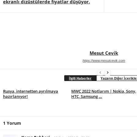
ekranlı dizüstülerde fiyatlar düşüyor.
Mesut Cevik
https://www.mesutcevik.com
İlgili Haberler
Yazarın Diğer İçerikle
Rusya, internetten ayrılmaya
MWC 2022 Notlarım | Nokia, Sony,
hazırlanıyor!
HTC, Samsung …
1 Yorum