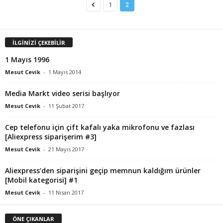
1
2
İLGİNİZİ ÇEKEBİLİR
1 Mayıs 1996
Mesut Cevik
-
1 Mayıs 2014
Media Markt video serisi başlıyor
Mesut Cevik
-
11 Şubat 2017
Cep telefonu için çift kafalı yaka mikrofonu ve fazlası
[Aliexpress siparişerim #3]
Mesut Cevik
-
21 Mayıs 2017
Aliexpress’den siparişini geçip memnun kaldığım ürünler
[Mobil kategorisi] #1
Mesut Cevik
-
11 Nisan 2017
ÖNE ÇIKANLAR