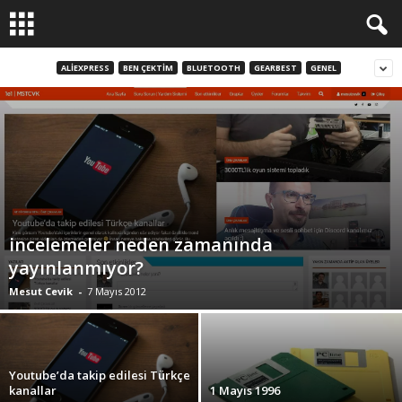
ALIEXPRESS
BEN ÇEKTIM
BLUETOOTH
GEARBEST
GENEL
incelemeler neden zamanında
yayınlanmıyor?
Mesut Cevik
-
7 Mayıs 2012
Youtube’da takip edilesi Türkçe
kanallar
1 Mayıs 1996