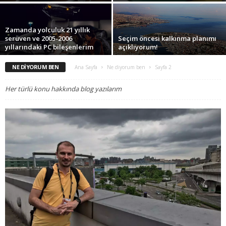
Zamanda yolculuk 21 yıllık
serüven ve 2005-2006
Seçim öncesi kalkınma planımı
yıllarındaki PC bileşenlerim
açıklıyorum!
NE DIYORUM BEN
Ana Sayfa
Ne diyorum ben
Sayfa 2
Her türlü konu hakkında blog yazılarım