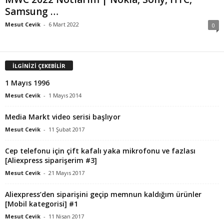
Samsung …
Mesut Cevik
-
6 Mart 2022
0
İLGİNİZİ ÇEKEBİLİR
1 Mayıs 1996
Mesut Cevik
-
1 Mayıs 2014
Media Markt video serisi başlıyor
Mesut Cevik
-
11 Şubat 2017
Cep telefonu için çift kafalı yaka mikrofonu ve fazlası
[Aliexpress siparişerim #3]
Mesut Cevik
-
21 Mayıs 2017
Aliexpress’den siparişini geçip memnun kaldığım ürünler
[Mobil kategorisi] #1
Mesut Cevik
-
11 Nisan 2017