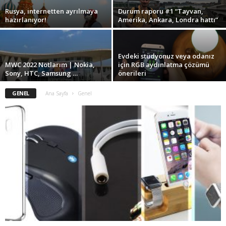
Rusya, internetten ayrılmaya
Durum raporu #1 “Tayvan,
hazırlanıyor!
Amerika, Ankara, Londra hattı”
Evdeki stüdyonuz veya odanız
MWC 2022 Notlarım | Nokia,
için RGB aydınlatma çözümü
Sony, HTC, Samsung …
önerileri
GENEL
Ana Sayfa
Genel